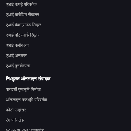
एआई कपड़े परिवर्तक
एआई क्लोथिंग रीकलर
एआई बैकग्राउंड रिमूवर
एआई वॉटरमार्क रिमूवर
एआई क्लीनअप
एआई अनब्लर
एआई पुनर्कल्पना
निःशुल्क ऑनलाइन संपादक
पारदर्शी पृष्ठभूमि निर्माता
ऑनलाइन पृष्ठभूमि परिवर्तक
फोटो एन्हांसर
रंग परिवर्तक
WebP से PNG कनवर्टर