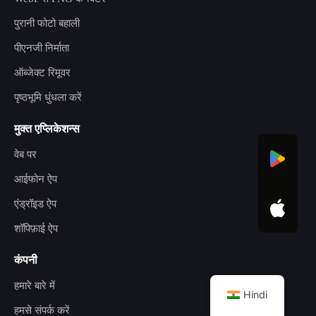
पुरानी फोटो बहाली
पीएनजी निर्माता
ऑब्जेक्ट रिमूवर
पृष्ठभूमि धुंधला करें
मुक्त एप्लिकेशन्स
वेब पर
आईफोन ऐप
एंड्रॉइड ऐप
शॉपिफ़ाई ऐप
कंपनी
हमारे बारे में
Hindi
हमसे संपर्क करें