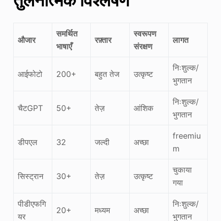
समर्थित
स्वरूपण
औजार
रफ़्तार
लागत
भाषाएँ
संरक्षण
निःशुल्क/
आईफोटो
200+
बहुत तेज
उत्कृष्ट
भुगतान
निःशुल्क/
चैटGPT
50+
तेज़
आंशिक
भुगतान
freemiu
डीपएल
32
जल्दी
अच्छा
m
चुकाया
सिस्ट्रान
30+
तेज़
उत्कृष्ट
गया
पीडीएफगि
निःशुल्क/
20+
मध्यम
अच्छा
यर
भुगतान