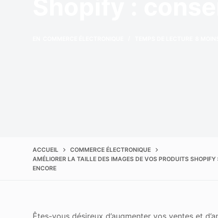
Shopify : consei
Améliorer la qualité
EN
COMMERCE ÉLECTRONIQUE
TEMPS DE LECTURE
8 MOIN
ACCUEIL
COMMERCE ÉLECTRONIQUE
AMÉLIORER LA TAILLE DES IMAGES DE VOS PRODUITS SHOPIFY 
ENCORE
Êtes-vous désireux d’augmenter vos ventes et d’am