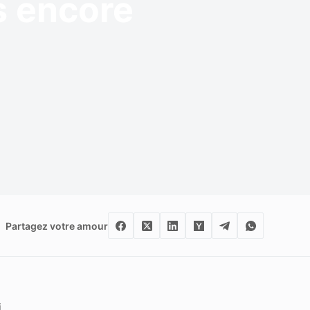
us encore
Partagez votre amour
i