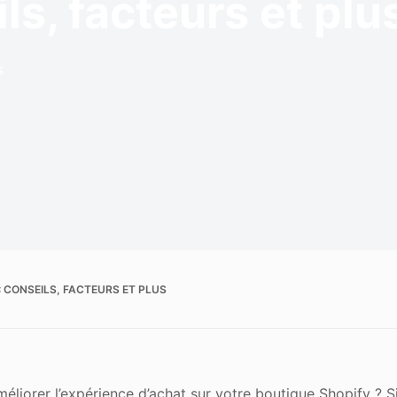
ls, facteurs et pl
 de l'image
S
: CONSEILS, FACTEURS ET PLUS
éliorer l’expérience d’achat sur votre boutique Shopify ? S