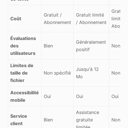
Gratuit
Gratuit /
Gratuit limité
Coût
limité /
Abonnement
/ Abonnement
Abonne
Évaluations
Généralement
des
Bien
Non spé
positif
utilisateurs
Limites de
Jusqu'à 12
taille de
Non spécifié
Non spé
Mo
fichier
Accessibilité
Oui
Oui
Oui
mobile
Assistance
Service
Bien
gratuite
Non spé
client
limitée