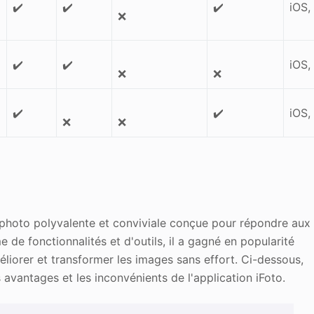
✔️
✔️
✔️
iOS,
❌
✔️
✔️
iOS,
❌
❌
✔️
✔️
iOS,
❌
❌
 photo polyvalente et conviviale conçue pour répondre aux
 de fonctionnalités et d'outils, il a gagné en popularité
méliorer et transformer les images sans effort. Ci-dessous,
 avantages et les inconvénients de l'application iFoto.