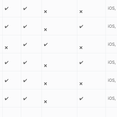
✔️
✔️
iOS,
❌
❌
✔️
✔️
✔️
iOS,
❌
✔️
✔️
iOS,
❌
❌
✔️
✔️
✔️
iOS,
❌
✔️
✔️
iOS,
❌
❌
✔️
✔️
✔️
iOS,
❌