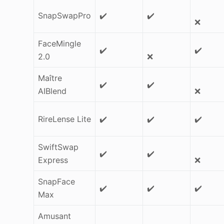
SnapSwapPro
✔️
✔️
❌
FaceMingle
✔️
✔️
2.0
❌
Maître
✔️
✔️
AIBlend
❌
RireLense Lite
✔️
✔️
✔️
SwiftSwap
✔️
✔️
Express
❌
SnapFace
✔️
✔️
✔️
Max
Amusant