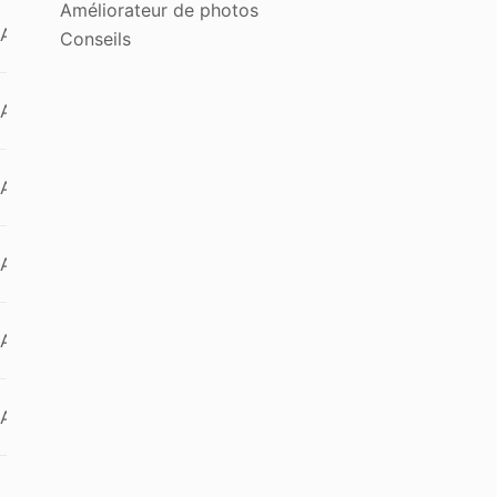
Améliorateur de photos
 Android
Conseils
 Android
 Android
 Android
 Android
 Android