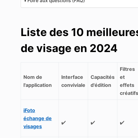
Foire aux questions (FAQ)
Liste des 10 meilleur
de visage en 2024
Filtres
Nom de
Interface
Capacités
et
l'application
conviviale
d'édition
effets
créatif
iFoto
échange de
✔️
✔️
✔️
visages