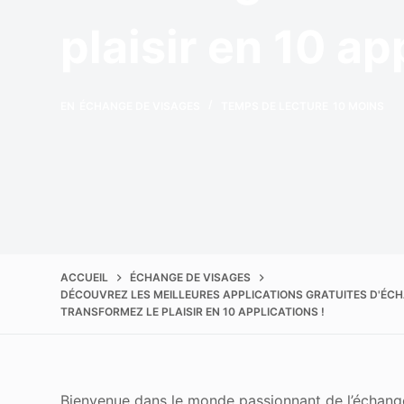
Améliorer la qualité
plaisir en 10 ap
EN
ÉCHANGE DE VISAGES
TEMPS DE LECTURE
10 MOINS
ACCUEIL
ÉCHANGE DE VISAGES
DÉCOUVREZ LES MEILLEURES APPLICATIONS GRATUITES D'ÉCHA
TRANSFORMEZ LE PLAISIR EN 10 APPLICATIONS !
Bienvenue dans le monde passionnant de l’échange