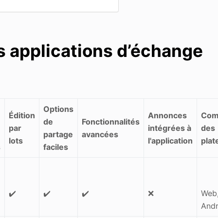
es applications d’échange
Options
Édition
Annonces
Comp
de
Fonctionnalités
par
intégrées à
des
partage
avancées
lots
l'application
pla
s
faciles
✔️
✔️
✔️
❌
Web,
Andr