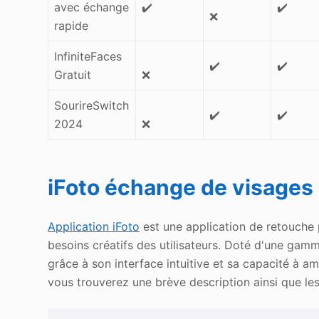
avec échange
✔️
✔️
❌
rapide
InfiniteFaces
✔️
✔️
Gratuit
❌
SourireSwitch
✔️
✔️
2024
❌
iFoto échange de visages
Application iFoto
est une application de retouche
besoins créatifs des utilisateurs. Doté d'une gamme
grâce à son interface intuitive et sa capacité à a
vous trouverez une brève description ainsi que les