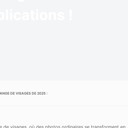
 de l'image
plications !
NGE DE VISAGES DE 2025 :
 de visages, où des photos ordinaires se transforment en