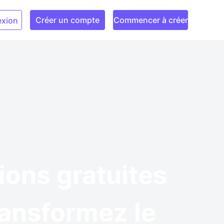
Créer un compte
Commencer à créer
xion
ions gratuites
ransformez le