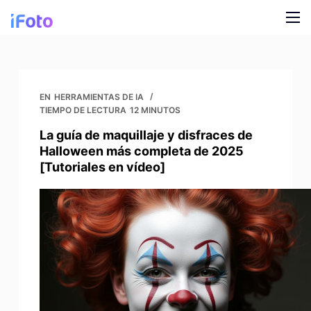
I
r
a
Producto
l
c
Modelos de moda AI
Blog
EN
HERRAMIENTAS DE IA
o
TIEMPO DE LECTURA
12 MINUTOS
n
Cambiador de fondo en línea
Quiénes somos
La guía de maquillaje y disfraces de
t
Halloween más completa de 2025
Antecedentes de IA para modelos
e
[Tutoriales en vídeo]
n
Ropa Snap Recolor
i
d
Antecedentes de IA para productos
o
Eliminador de fondos gratuito
Fotos de limpieza