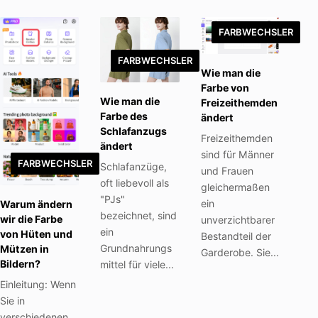
FARBWECHSLER
FARBWECHSLER
Wie man die
Farbe von
Wie man die
Freizeithemden
Farbe des
ändert
Schlafanzugs
Freizeithemden
ändert
sind für Männer
FARBWECHSLER
Schlafanzüge,
und Frauen
oft liebevoll als
gleichermaßen
"PJs"
ein
Warum ändern
bezeichnet, sind
wir die Farbe
unverzichtbarer
ein
von Hüten und
Bestandteil der
Grundnahrungs
Mützen in
Garderobe. Sie...
Bildern?
mittel für viele...
Einleitung: Wenn
Sie in
verschiedenen