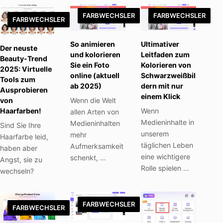
FARBWECHSLER
FARBWECHSLER
FARBWECHSLER
So animieren
Ultimativer
Der neuste
und kolorieren
Leitfaden zum
Beauty-Trend
Sie ein Foto
Kolorieren von
2025: Virtuelle
online (aktuell
Schwarzweißbil
Tools zum
ab 2025)
dern mit nur
Ausprobieren
einem Klick
von
Wenn die Welt
Haarfarben!
Wenn
allen Arten von
Medieninhalte in
Medieninhalten
Sind Sie Ihre
unserem
mehr
Haarfarbe leid,
täglichen Leben
Aufmerksamkeit
haben aber
eine wichtigere
schenkt, …
Angst, sie zu
Rolle spielen …
wechseln?
FARBWECHSLER
FARBWECHSLER