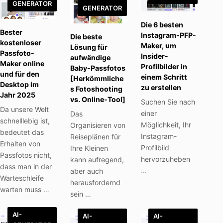
GENERATOR
GENERATOR
Die 6 besten
Bester
Instagram-PFP-
Die beste
kostenloser
Maker, um
Lösung für
Passfoto-
Insider-
aufwändige
Maker online
Profilbilder in
Baby-Passfotos
und für den
einem Schritt
[Herkömmliche
Desktop im
zu erstellen
s Fotoshooting
Jahr 2025
vs. Online-Tool]
Suchen Sie nach
Da unsere Welt
einer
Das
schnelllebig ist,
Möglichkeit, Ihr
Organisieren von
bedeutet das
Instagram-
Reiseplänen für
Erhalten von
Profilbild
Ihre Kleinen
Passfotos nicht,
hervorzuheben
kann aufregend,
dass man in der
…
aber auch
Warteschleife
herausfordernd
warten muss …
sein …
AI-
AI-
AI-