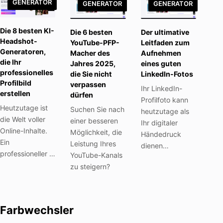
GENERATOR
GENERATOR
GENERATOR
Die 8 besten KI-
Die 6 besten
Der ultimative
Headshot-
YouTube-PFP-
Leitfaden zum
Generatoren,
Macher des
Aufnehmen
die Ihr
Jahres 2025,
eines guten
professionelles
die Sie nicht
LinkedIn-Fotos
Profilbild
verpassen
Ihr LinkedIn-
erstellen
dürfen
Profilfoto kann
Heutzutage ist
Suchen Sie nach
heutzutage als
die Welt voller
einer besseren
Ihr digitaler
Online-Inhalte.
Möglichkeit, die
Händedruck
Ein
Leistung Ihres
dienen…
professioneller …
YouTube-Kanals
zu steigern?
Farbwechsler