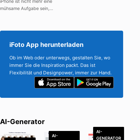
iPhone ist nicht mehr eine
mühsame Aufgabe sein,...
iFoto App herunterladen
Ob im Web oder unterwegs, gestalten Sie, wo
immer Sie die Inspiration packt. Das ist
Flexibilität und Designpower, immer zur Hand.
AI-Generator
AI-
AI-
GENERATOR