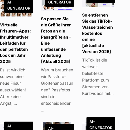
AI-
GENERATOR
GENERATOR
So entfernen
So passen Sie
Sie das TikTok-
Virtuelle
die Größe Ihrer
Wasserzeichen
Frisuren-Apps:
Fotos an die
kostenlos
Ihr ultimativer
Passgröße an –
online
Leitfaden für
Eine
[aktuellste
den perfekten
umfassende
Version 2025]
Look im Jahr
Anleitung
TikTok ist die
2025
[Aktuell 2025]
weltweit
Es ist wirklich
Warum brauchen
beliebteste
schwer, eine
wir Passfoto-
Plattform zum
neue Frisur
Größenanpassun
Streamen von
auszuwählen!
gen? Passfotos
Kurzvideos mit…
Aber keine
sind ein
Angst, …
entscheidender
…
AI-
AI-
GENERATOR
AI-