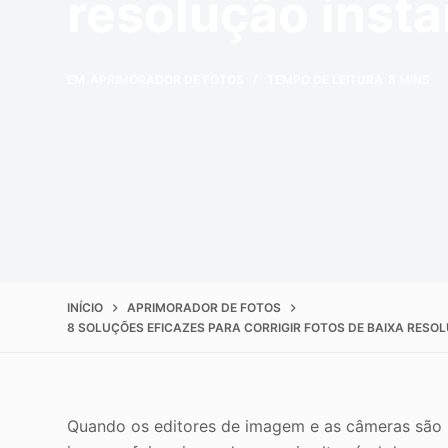
resolução inst
Melhorar a qualida
o
EM
APRIMORADOR DE FOTOS
TEMPO DE LEITURA
8 MINS
INÍCIO
APRIMORADOR DE FOTOS
8 SOLUÇÕES EFICAZES PARA CORRIGIR FOTOS DE BAIXA RES
Quando os editores de imagem e as câmeras são b