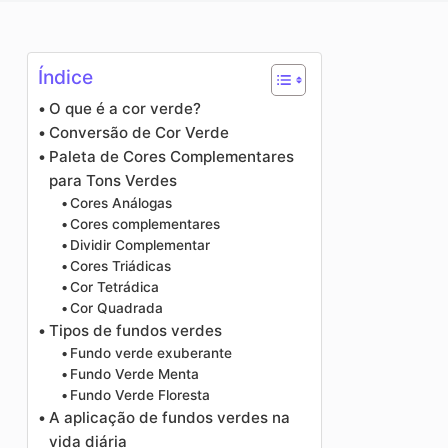
o
Aprimorador de fotos
Direitos autorais da imagem
Índice
O que é a cor verde?
Conversão de Cor Verde
Paleta de Cores Complementares
para Tons Verdes
Cores Análogas
Cores complementares
Dividir Complementar
Cores Triádicas
Cor Tetrádica
Cor Quadrada
Tipos de fundos verdes
Fundo verde exuberante
Fundo Verde Menta
Fundo Verde Floresta
A aplicação de fundos verdes na
vida diária