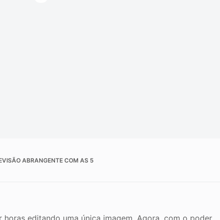
de da imagem
REVISÃO ABRANGENTE COM AS 5
r horas editando uma única imagem. Agora, com o poder