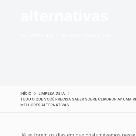
Melhorar a qualida
o
alternativas
EM
LIMPEZA DE IA
TEMPO DE LEITURA
12 MINS
INÍCIO
LIMPEZA DE IA
TUDO O QUE VOCÊ PRECISA SABER SOBRE CLIPDROP AI: UMA 
MELHORES ALTERNATIVAS
Já se foram os dias em que costumávamos passa