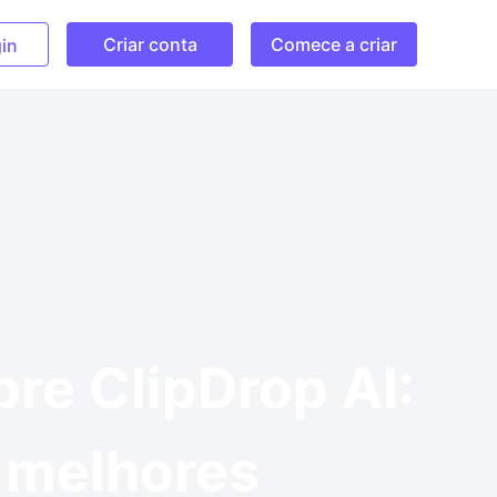
Criar conta
Comece a criar
in
re ClipDrop AI:
 melhores