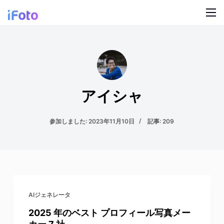
コ
ン
テ
製品
ン
ツ
AI ファッションモデル
ブログ
に
ス
オンライン背景チェンジャー
アイシャ
私たちについて
キ
モデルの AI の背景
ッ
参加しました: 2023年11月10日
記事: 209
プ
スナップ服のリカラー
製品の AI 背景
無料の背景リムーバー
AIジェネレータ
クリーンアップの写真
2025 年のベスト プロフィール写真メー