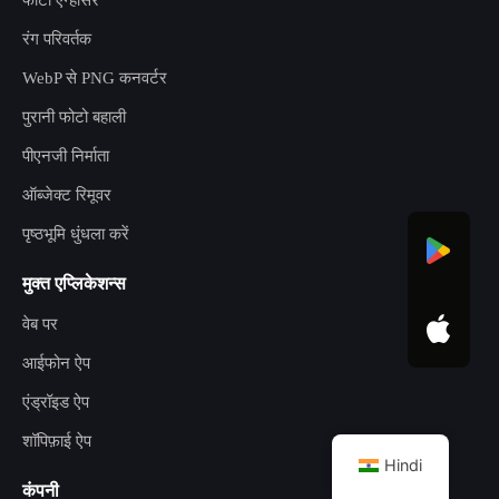
फोटो एन्हांसर
रंग परिवर्तक
WebP से PNG कनवर्टर
पुरानी फोटो बहाली
पीएनजी निर्माता
ऑब्जेक्ट रिमूवर
पृष्ठभूमि धुंधला करें
मुक्त एप्लिकेशन्स
वेब पर
आईफोन ऐप
एंड्रॉइड ऐप
शॉपिफ़ाई ऐप
Hindi
कंपनी