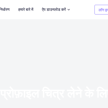
निर्धारण
हमारे बारे में
ऐप डाउनलोड करें
लॉग इन
सफाई चित्र
दर्शित करें
अवांछित वस्तुओं को हटाएँ
कपड़ों का रंग बदलना
भूमि
1 क्लिक में रंग बदलें
बैकग्राउंड रिमूवर
 करें
पारदर्शी, या किसी भी रंग की पृष्ठभूमि
्रोफ़ाइल चित्र लेने के ल