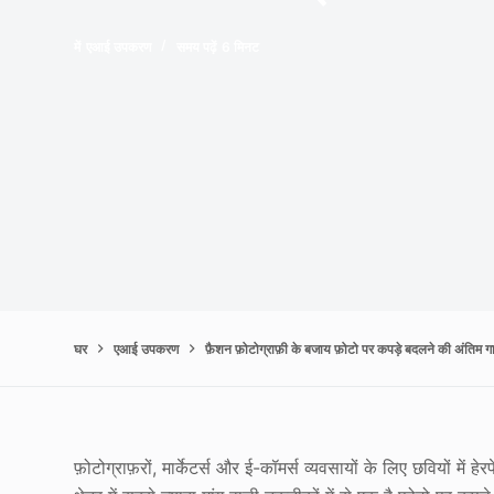
में
एआई उपकरण
समय पढ़ें
6 मिनट
घर
एआई उपकरण
फ़ैशन फ़ोटोग्राफ़ी के बजाय फ़ोटो पर कपड़े बदलने की अंतिम 
फ़ोटोग्राफ़रों, मार्केटर्स और ई-कॉमर्स व्यवसायों के लिए छवियों म