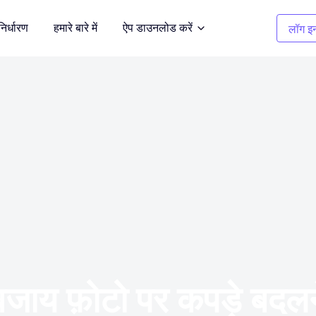
निर्धारण
हमारे बारे में
ऐप डाउनलोड करें
लॉग इन
सफाई चित्र
दर्शित करें
अवांछित वस्तुओं को हटाएँ
कपड़ों का रंग बदलना
भूमि
1 क्लिक में रंग बदलें
बैकग्राउंड रिमूवर
 करें
पारदर्शी, या किसी भी रंग की पृष्ठभूमि
े बजाय फ़ोटो पर कपड़े बदल