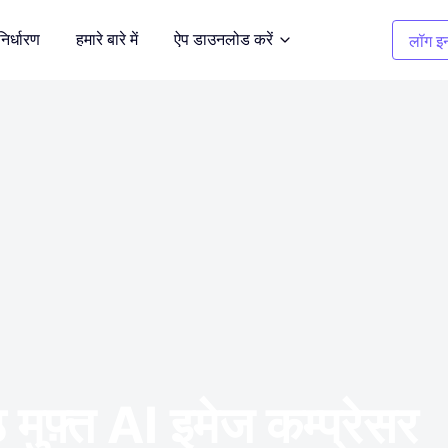
निर्धारण
हमारे बारे में
ऐप डाउनलोड करें
लॉग इन
सफाई चित्र
दर्शित करें
अवांछित वस्तुओं को हटाएँ
कपड़ों का रंग बदलना
भूमि
1 क्लिक में रंग बदलें
बैकग्राउंड रिमूवर
 करें
पारदर्शी, या किसी भी रंग की पृष्ठभूमि
 मुफ़्त AI इमेज कम्प्रेसर