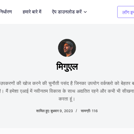
निर्धारण
हमारे बारे में
ऐप डाउनलोड करें
लॉग इन
सफाई चित्र
दर्शित करें
अवांछित वस्तुओं को हटाएँ
मिगुएल
कपड़ों का रंग बदलना
भूमि
1 क्लिक में रंग बदलें
करणों की खोज करने की चुनौती पसंद है जिनका उपयोग वर्कफ़्लो को बेहतर ब
। मैं हमेशा एआई में नवीनतम विकास के साथ अद्यतित रहने और कभी भी सीखना 
बैकग्राउंड रिमूवर
करता हूं।
 करें
पारदर्शी, या किसी भी रंग की पृष्ठभूमि
शामिल हुए: बुधवार 9, 2023
सामग्री: 116