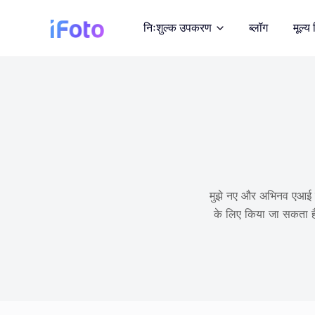
सा
निःशुल्क उपकरण
ब्लॉग
मूल्य 
म
ग्री
प
र
एआई फैशन मॉडल
जा
एआई मॉडल पर आउटफिट प्र
एं
पृष्ठभूमि परिवर्तक
AI द्वारा उत्पन्न त्वरित पृष्ठ
मुझे नए और अभिनव एआई उप
के लिए किया जा सकता है
छवि पुनः कॉपीराइट
रॉयल्टी-मुक्त तस्वीरें प्राप्त
फोटो एन्हांसर
छवि गुणवत्ता में सुधार करें