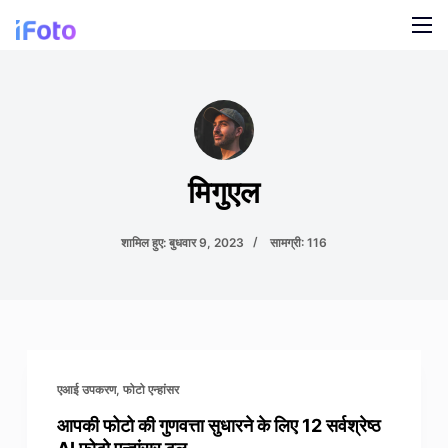
सा
म
ग्री
उत्पाद
प
र
एआई फैशन मॉडल
ब्लॉग
जा
एं
ऑनलाइन पृष्ठभूमि परिवर्तक
मिगुएल
हमारे बारे में
मॉडलों के लिए AI पृष्ठभूमि
शामिल हुए: बुधवार 9, 2023
सामग्री: 116
स्नैप क्लोथिंग रीकलर
उत्पादों के लिए AI पृष्ठभूमि
निःशुल्क बैकग्राउंड रिमूवर
एआई उपकरण
,
फोटो एन्हांसर
सफाई चित्र
आपकी फोटो की गुणवत्ता सुधारने के लिए 12 सर्वश्रेष्ठ