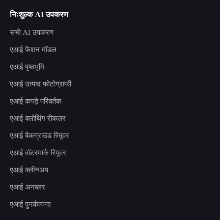
निःशुल्क AI उपकरण
सभी AI उपकरण
एआई फैशन मॉडल
एआई पृष्ठभूमि
एआई उत्पाद फोटोग्राफी
एआई कपड़े परिवर्तक
एआई क्लोथिंग रीकलर
एआई बैकग्राउंड रिमूवर
एआई वॉटरमार्क रिमूवर
एआई क्लीनअप
एआई अनब्लर
एआई पुनर्कल्पना