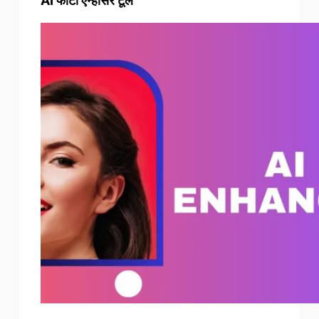
AI फोटो एन्हांसर टूल
फोटो एन्हांसर
छवि पुनः कॉपीराइट