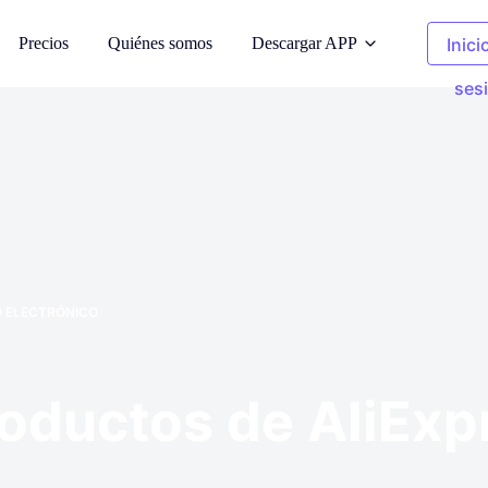
Precios
Quiénes somos
Descargar APP
Inici
ses
oda AI
Fotos de limpieza
odelos de IA
Eliminar objetos no deseados
 fondo
Ropa Recolor
s generados por
Sustituye el color en 1 clic
 ELECTRÓNICO
e imágenes
Eliminador de fondo
 de derechos de
Fondo transparente o de cualquier
color
oductos de AliExpr
fotos
de imagen