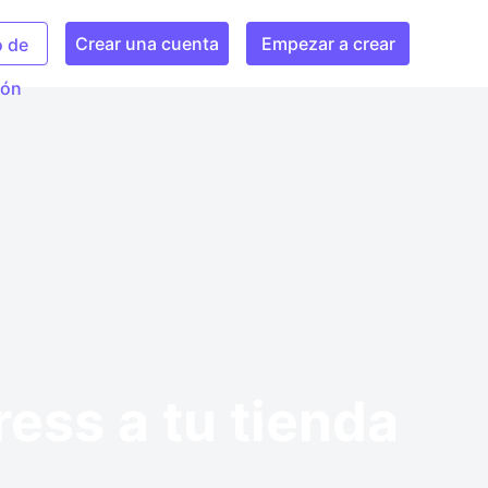
Crear una cuenta
Empezar a crear
o de
ión
ess a tu tienda