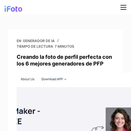
I
r
a
Producto
l
c
Modelos de moda AI
Blog
EN
GENERADOR DE IA
o
TIEMPO DE LECTURA
7 MINUTOS
n
Cambiador de fondo en línea
Quiénes somos
Creando la foto de perfil perfecta con
t
los 6 mejores generadores de PFP
Antecedentes de IA para modelos
e
n
Ropa Snap Recolor
i
d
Antecedentes de IA para productos
o
Eliminador de fondos gratuito
Fotos de limpieza