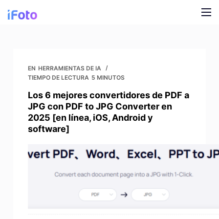
I
r
a
Producto
l
c
Modelos de moda AI
Blog
EN
HERRAMIENTAS DE IA
o
TIEMPO DE LECTURA
5 MINUTOS
n
Cambiador de fondo en línea
Quiénes somos
Los 6 mejores convertidores de PDF a
t
JPG con PDF to JPG Converter en
Antecedentes de IA para modelos
e
2025 [en línea, iOS, Android y
n
software]
Ropa Snap Recolor
i
d
Antecedentes de IA para productos
o
Eliminador de fondos gratuito
Fotos de limpieza