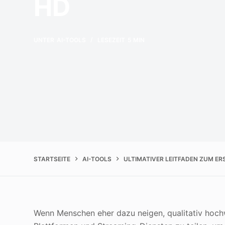
HD
UNTER
AI-TOOLS
LESEZEIT
5 MIN
STARTSEITE
AI-TOOLS
ULTIMATIVER LEITFADEN ZUM ER
Wenn Menschen eher dazu neigen, qualitativ hochw