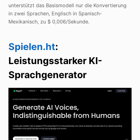
unterstützt das Basismodell nur die Konvertierung
in zwei Sprachen, Englisch in Spanisch-
Mexikanisch, zu $ 0,006/Sekunde.
Spielen.ht
:
Leistungsstarker KI-
Sprachgenerator