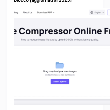
blocco [aggiornati al 2025]
Miglioratore di foto
Immagine Ricopyright