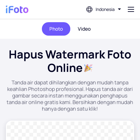
Indonesia
Photo
Video
Gabung
Hapus Watermark Foto
Editor Foto AI
Online
Penghapus Latar Belakang
Tanda air dapat dihilangkan dengan mudah tanpa
keahlian Photoshop profesional. Hapus tanda air dari
Penambah Foto
gambar secara instan menggunakan penghapus
tanda air online gratis kami. Bersihkan dengan mudah
Pembuat Gambar Profil
hanya dengan satu klik!
Pembuat Foto Paspor