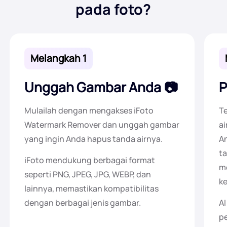
pada foto?
Melangkah 1
Unggah Gambar Anda
P
Mulailah dengan mengakses iFoto
Te
Watermark Remover dan unggah gambar
ai
yang ingin Anda hapus tanda airnya.
An
t
iFoto mendukung berbagai format
me
seperti PNG, JPEG, JPG, WEBP, dan
ke
lainnya, memastikan kompatibilitas
dengan berbagai jenis gambar.
A
pe