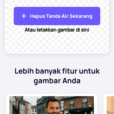
Gaya Rambut AI
Hapus Tanda Air Sekarang
Gambar Pembersihan
Atau letakkan gambar di sini
Pulihkan Foto Lama
Mewarnai Foto
Kompresor Gambar Gratis
Lebih banyak fitur untuk
Alat E-dagang
gambar Anda
Model Busana AI
Alat PDF
Pewarnaan Ulang Pakaian
Penerjemah PDF
Jelajahi Semua Alat