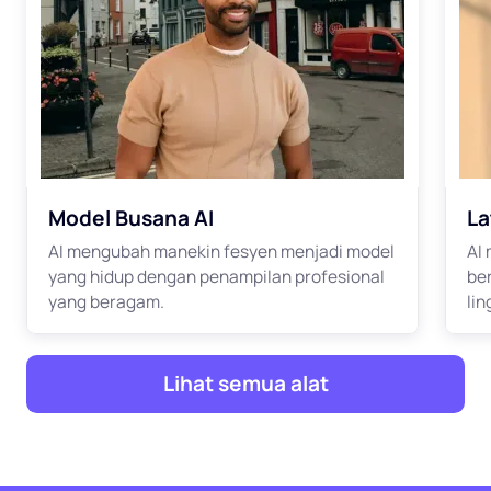
Model Busana AI
La
AI mengubah manekin fesyen menjadi model
AI
yang hidup dengan penampilan profesional
be
yang beragam.
li
Lihat semua alat