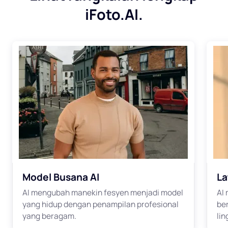
iFoto.AI.
Model Busana AI
La
AI mengubah manekin fesyen menjadi model
AI
yang hidup dengan penampilan profesional
be
yang beragam.
li