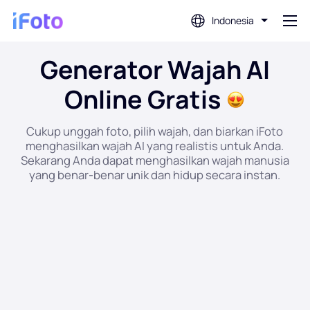
Indonesia
Generator Wajah AI
Gabung
Online Gratis
Editor Foto AI
Cukup unggah foto, pilih wajah, dan biarkan iFoto
menghasilkan wajah AI yang realistis untuk Anda.
Penghapus Latar Belakang
Sekarang Anda dapat menghasilkan wajah manusia
yang benar-benar unik dan hidup secara instan.
Penambah Foto
Pembuat Gambar Profil
Pembuat Foto Paspor