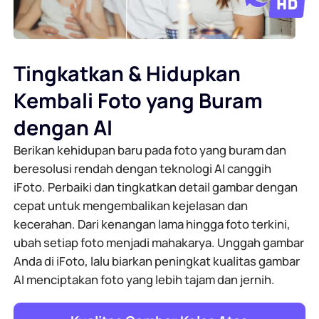
Generator Latar Belakang AI
Kompres PDF Online
Pengubah Latar Belakang Online
Gabungkan File PDF Secara Online
Tingkatkan & Hidupkan
Kembali Foto yang Buram
Hak Cipta Gambar
Konversi PDF ke Word Online
dengan AI
Generator Wajah AI
Konversi PDF ke Excel Online
Berikan kehidupan baru pada foto yang buram dan
beresolusi rendah dengan teknologi AI canggih
Pemanjang Gambar AI
Konversi PDF ke PPT Online
iFoto. Perbaiki dan tingkatkan detail gambar dengan
cepat untuk mengembalikan kejelasan dan
Pengoptimal Gambar di Shopify
kecerahan. Dari kenangan lama hingga foto terkini,
JPG ke PDF Online
ubah setiap foto menjadi mahakarya. Unggah gambar
Pencerah Gambar
Anda di iFoto, lalu biarkan peningkat kualitas gambar
PDF ke JPG
AI menciptakan foto yang lebih tajam dan jernih.
WORD ke JPG