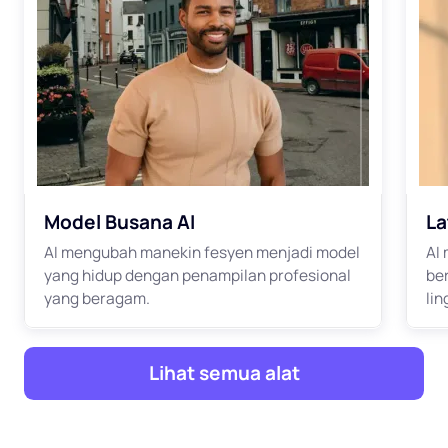
Model Busana AI
La
AI mengubah manekin fesyen menjadi model
AI
yang hidup dengan penampilan profesional
be
yang beragam.
li
Lihat semua alat