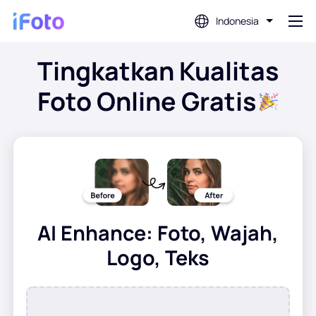
Indonesia
Tingkatkan Kualitas
Gabung
Foto Online Gratis
Editor Foto AI
Penghapus Latar Belakang
Penambah Foto
AI Enhance: Foto, Wajah,
Pembuat Gambar Profil
Logo, Teks
Pembuat Foto Paspor