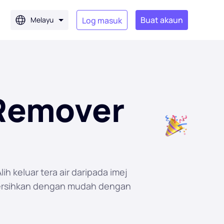
Buat akaun
Melayu
Log masuk
Remover
h keluar tera air daripada imej
Bersihkan dengan mudah dengan