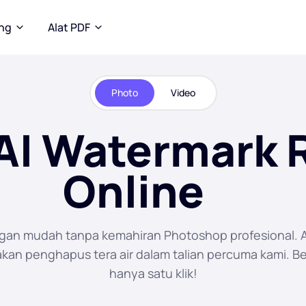
ang
Alat PDF
Photo
Video
AI Watermark 
Online
engan mudah tanpa kemahiran Photoshop profesional. Ali
an penghapus tera air dalam talian percuma kami. 
hanya satu klik!