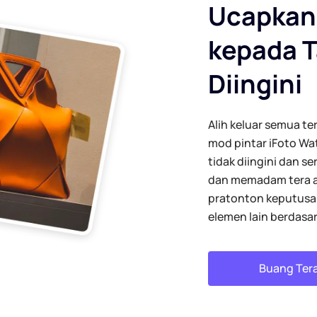
Ucapkan
kepada T
Diingini
Alih keluar semua t
mod pintar iFoto Wa
tidak diingini dan 
dan memadam tera air
pratonton keputusan
elemen lain berdasar
Buang Tera