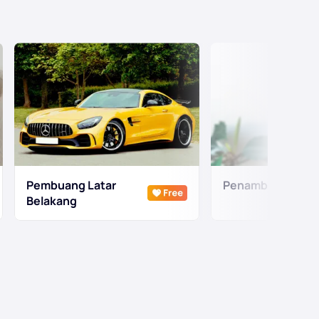
Pembuang Latar
Penambah Foto
Belakang