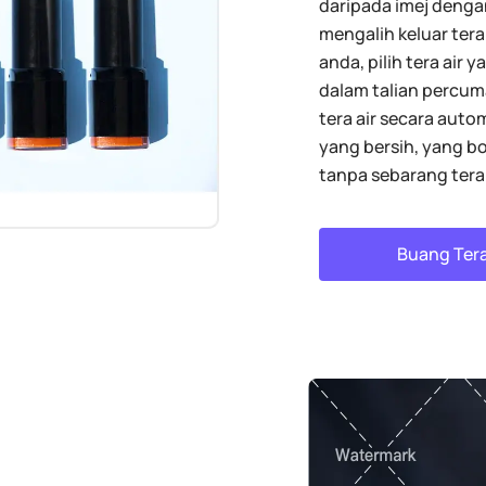
daripada imej dengan
mengalih keluar tera
anda, pilih tera air y
dalam talian percu
tera air secara auto
yang bersih, yang bo
tanpa sebarang tera 
Buang Tera