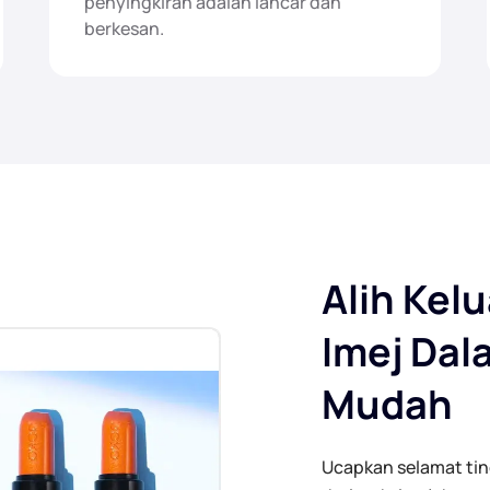
penyingkiran adalah lancar dan
berkesan.
Alih Kelu
Imej Dal
Mudah
Ucapkan selamat tin