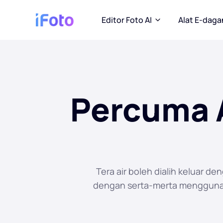
Editor Foto AI
Alat E-dag
Percuma 
Tera air boleh dialih keluar d
dengan serta-merta menggunak