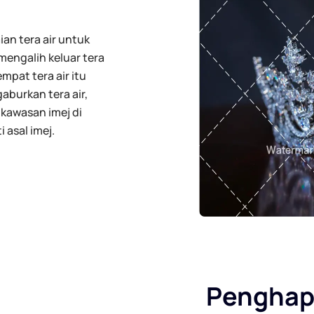
n tera air untuk
mengalih keluar tera
mpat tera air itu
aburkan tera air,
kawasan imej di
 asal imej.
Penghapu