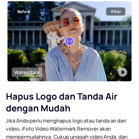
Generator Latar Belakang AI
Kompres PDF Online
Before
After
Pengubah Latar Belakang Online
Gabungkan File PDF Secara Online
Hak Cipta Gambar
Konversi PDF ke Word Online
Generator Wajah AI
Konversi PDF ke Excel Online
Pemanjang Gambar AI
Konversi PDF ke PPT Online
Hapus Logo dan Tanda Air
Pengoptimal Gambar di Shopify
JPG ke PDF Online
dengan Mudah
Pencerah Gambar
PDF ke JPG
Jika Anda perlu menghapus logo atau tanda air dari
video, iFoto Video Watermark Remover akan
WORD ke JPG
mempermudahnya. Cukup unggah video Anda, dan