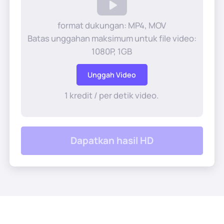
Gaya Rambut AI
format dukungan: MP4, MOV
Gambar Pembersihan
Batas unggahan maksimum untuk file video:
1080P, 1GB
Pulihkan Foto Lama
Unggah Video
Mewarnai Foto
1 kredit / per detik video.
Kompresor Gambar Gratis
Dapatkan hasil HD
Alat E-dagang
Model Busana AI
Alat PDF
Pewarnaan Ulang Pakaian
Penerjemah PDF
Jelajahi Semua Alat