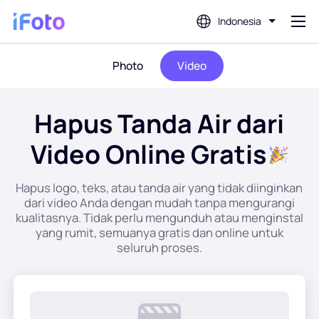
Indonesia
Photo
Video
Gabung
Hapus Tanda Air dari
Editor Foto AI
Video Online Gratis
Penghapus Latar Belakang
Hapus logo, teks, atau tanda air yang tidak diinginkan
dari video Anda dengan mudah tanpa mengurangi
Penambah Foto
kualitasnya. Tidak perlu mengunduh atau menginstal
yang rumit, semuanya gratis dan online untuk
Pembuat Gambar Profil
seluruh proses.
Pembuat Foto Paspor