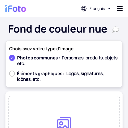
Français
Fond de couleur nue
Connex
AI Photo Editor
Choisissez votre type d'image
Photos communes :
Personnes, produits, objets,
etc.
Suppression d'arrière-plan
Éléments graphiques :
Logos, signatures,
icônes, etc.
Amélioration de la photo
Avant
Après
Créateur de photos de profil
Créateur de photos de passeport