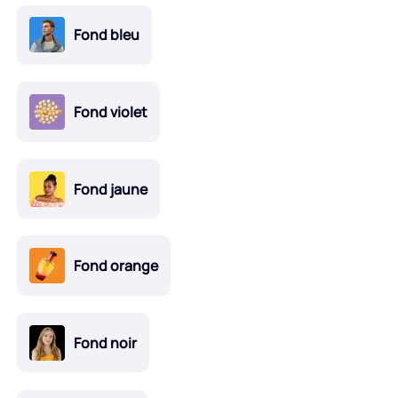
Fond bleu
Fond violet
Fond jaune
Fond orange
Fond noir