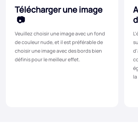
Télécharger une image
A
d
Veuillez choisir une image avec un fond
L'
de couleur nude, et il est préférable de
su
choisir une image avec des bords bien
d'
définis pour le meilleur effet.
co
ég
la