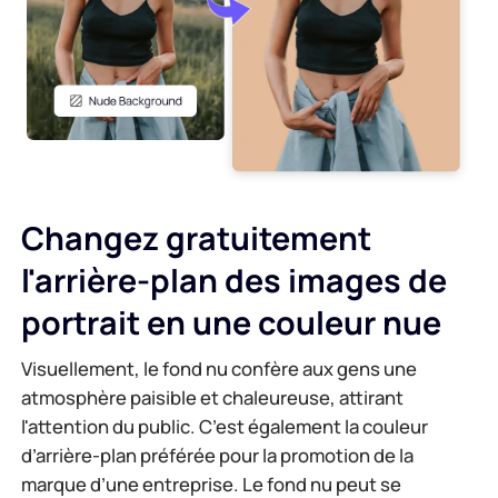
Générateur d'arrière-plan IA
Compresser un PDF en ligne
Changeur d'arrière-plan en ligne
Fusionner des fichiers PDF en ligne
Droits d'auteur sur les images
Convertir un PDF en Word en ligne
Générateur de visage IA
Convertir un PDF en Excel en ligne
Changez gratuitement
l'arrière-plan des images de
Extension d'image AI
Convertir un PDF en PPT en ligne
portrait en une couleur nue
Optimiseur d'image sur Shopify
Conversion de fichiers JPG en PDF en ligne
Visuellement, le fond nu confère aux gens une
atmosphère paisible et chaleureuse, attirant
Éclaircisseur d'image
PDF en JPG
l'attention du public. C’est également la couleur
d’arrière-plan préférée pour la promotion de la
Conversion de Word en JPG
marque d’une entreprise. Le fond nu peut se