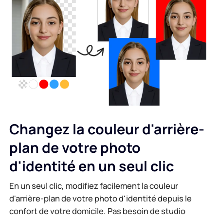
Générateur d'arrière-plan IA
Compresser un PDF en ligne
Changeur d'arrière-plan en ligne
Fusionner des fichiers PDF en ligne
Droits d'auteur sur les images
Convertir un PDF en Word en ligne
Générateur de visage IA
Convertir un PDF en Excel en ligne
Extension d'image AI
Changez la couleur d'arrière-
Convertir un PDF en PPT en ligne
plan de votre photo
Optimiseur d'image sur Shopify
Conversion de fichiers JPG en PDF en ligne
d'identité en un seul clic
Éclaircisseur d'image
PDF en JPG
En un seul clic, modifiez facilement la couleur
d'arrière-plan de votre photo d'identité depuis le
Conversion de Word en JPG
confort de votre domicile. Pas besoin de studio