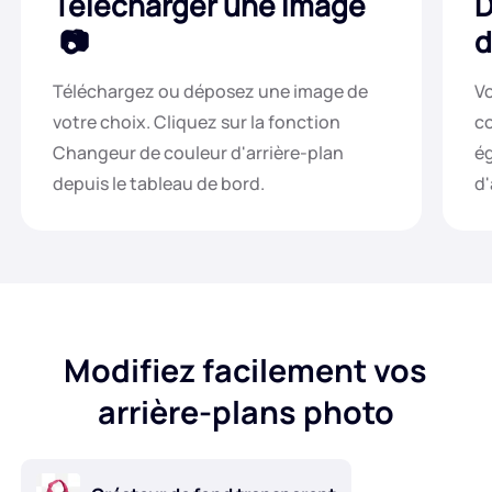
Télécharger une image
D
d
Téléchargez ou déposez une image de
Vo
votre choix. Cliquez sur la fonction
co
Changeur de couleur d'arrière-plan
ég
depuis le tableau de bord.
d'
Modifiez facilement vos
arrière-plans photo