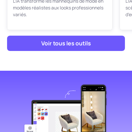
L’IA transforme les mannequins de mode en
L'
modèles réalistes aux looks professionnels
sc
variés.
d'
Voir tous les outils