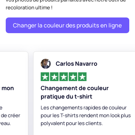
recoloration ultime !
Changer la couleur des produits en ligne
Carlos Navarro
Emm
hangement de couleur
Une corr
ratique du t-shirt
des coule
es changements rapides de couleur
La fonctio
ur les T-shirts rendent mon look plus
des vêtemen
lyvalent pour les clients.
pour tester
maquillage 