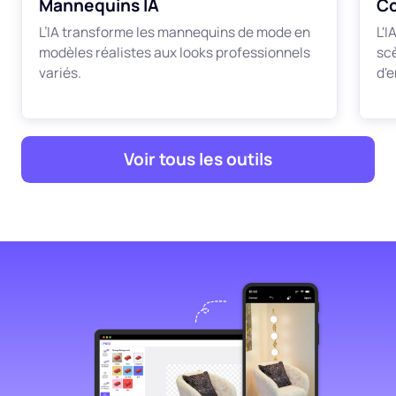
Mannequins IA
Co
L’IA transforme les mannequins de mode en
L'
modèles réalistes aux looks professionnels
sc
variés.
d'
Voir tous les outils