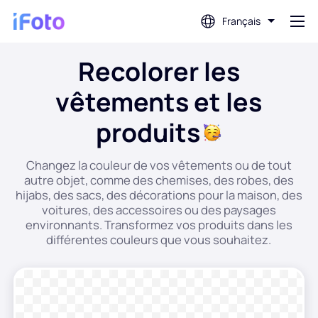
Français
Recolorer les
Connex
vêtements et les
AI Photo Editor
produits
Suppression d'arrière-plan
Changez la couleur de vos vêtements ou de tout
autre objet, comme des chemises, des robes, des
hijabs, des sacs, des décorations pour la maison, des
Amélioration de la photo
voitures, des accessoires ou des paysages
environnants. Transformez vos produits dans les
différentes couleurs que vous souhaitez.
Créateur de photos de profil
Créateur de photos de passeport