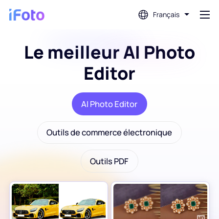
Français
Le meilleur AI Photo
Connex
Editor
AI Photo Editor
AI Photo Editor
Suppression d'arrière-plan
Outils de commerce électronique
Amélioration de la photo
Outils PDF
Créateur de photos de profil
Créateur de photos de passeport