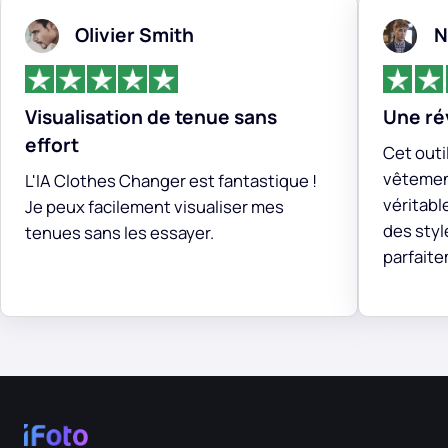
Olivier Smith
N
Visualisation de tenue sans
Une ré
effort
Cet outi
vêtemen
L'IA Clothes Changer est fantastique !
véritable
Je peux facilement visualiser mes
des sty
tenues sans les essayer.
parfait