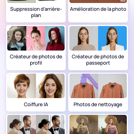
Coiffure IA
Suppression d'arrière-
Amélioration de la photo
plan
Photos de nettoyage
Restaurer une vieille photo
Coloriser une photo
Créateur de photos de
Créateur de photos de
profil
passeport
Compresseur d'images gratuit
Outils de commerce électronique
Coiffure IA
Photos de nettoyage
Modèles de mode IA
Outils PDF
Recoloration de vêtements
Traducteur PDF
Découvrir tous les outils