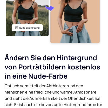
KI-Hintergrundgenerator
PDF online komprimieren
Online-Hintergrundwechsler
PDF-Datei online zusammenführen
Bildrechte
Konvertieren Sie PDF online in Word
KI-Gesichtsgenerator
Konvertieren Sie PDF online in Excel
Ändern Sie den Hintergrund
AI Image Extender
Konvertieren Sie PDF online in PPT
von Porträtbildern kostenlos
in eine Nude-Farbe
Bildoptimierer auf Shopify
JPG zu PDF Online
Optisch vermittelt der Akthintergrund den
Bildaufheller
PDF zu JPG
Menschen eine friedliche und warme Atmosphäre
und zieht die Aufmerksamkeit der Öffentlichkeit auf
WORD zu JPG
sich. Er ist auch die bevorzugte Hintergrundfarbe für