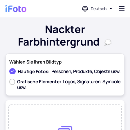
Deutsch
Nackter
Anmeldung
Farbhintergrund
AI-Fotoeditor
Wählen Sie Ihren Bildtyp
Hintergrundentferner
Häufige Fotos:
Personen, Produkte, Objekte usw.
Grafische Elemente:
Logos, Signaturen, Symbole
Fotoverbesserung
usw.
Profilbild-Ersteller
Vor
Nach
Passfoto-Ersteller