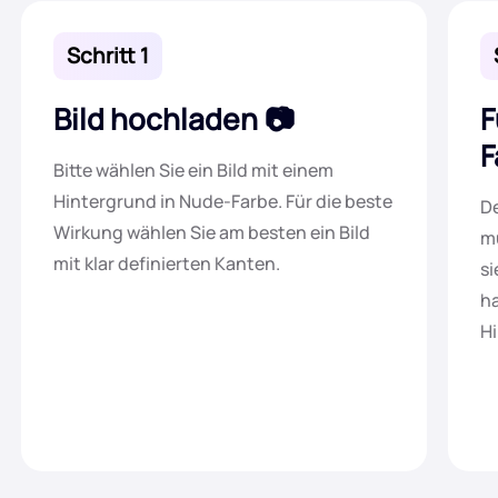
Schritt 1
Bild hochladen
F
F
Bitte wählen Sie ein Bild mit einem
Hintergrund in Nude-Farbe. Für die beste
De
Wirkung wählen Sie am besten ein Bild
mü
mit klar definierten Kanten.
si
ha
Hi