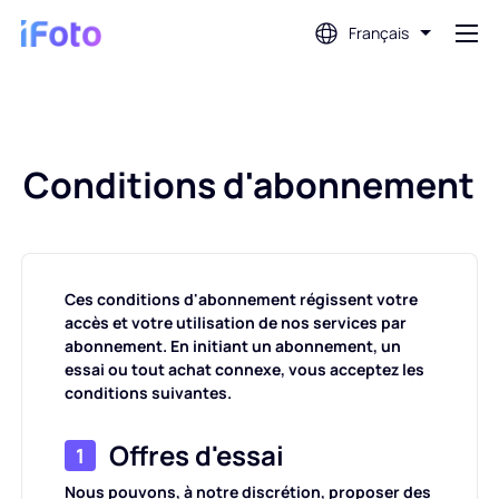
Français
Connex
Conditions d'abonnement
AI Photo Editor
Suppression d'arrière-plan
Ces conditions d'abonnement régissent votre
Amélioration de la photo
accès et votre utilisation de nos services par
abonnement. En initiant un abonnement, un
essai ou tout achat connexe, vous acceptez les
Créateur de photos de profil
conditions suivantes.
Créateur de photos de passeport
Offres d'essai
1
Nous pouvons, à notre discrétion, proposer des