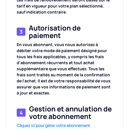
tarif en vigueur pour votre plan sélectionné,
Générateur d'arrière-plan IA
Compresser un PDF en ligne
sauf indication contraire.
Changeur d'arrière-plan en ligne
Fusionner des fichiers PDF en ligne
Autorisation de
3
paiement
Droits d'auteur sur les images
Convertir un PDF en Word en ligne
En vous abonnant, vous nous autorisez à
débiter votre mode de paiement désigné pour
Générateur de visage IA
tous les frais applicables, y compris les frais
Convertir un PDF en Excel en ligne
d'abonnement récurrents et tout achat
supplémentaire que vous effectuez. Tous les
Extension d'image AI
Convertir un PDF en PPT en ligne
frais sont traités au moment de la confirmation
de l'achat. Il est de votre responsabilité de vous
assurer que vos informations de paiement sont
Optimiseur d'image sur Shopify
Conversion de fichiers JPG en PDF en ligne
à jour et exactes.
Éclaircisseur d'image
Gestion et annulation de
PDF en JPG
4
votre abonnement
Conversion de Word en JPG
Cliquez ici pour gérer votre abonnement