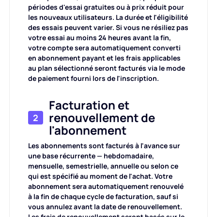
Coiffure IA
périodes d'essai gratuites ou à prix réduit pour
les nouveaux utilisateurs. La durée et l'éligibilité
des essais peuvent varier. Si vous ne résiliez pas
Photos de nettoyage
votre essai au moins 24 heures avant la fin,
votre compte sera automatiquement converti
en abonnement payant et les frais applicables
Restaurer une vieille photo
au plan sélectionné seront facturés via le mode
de paiement fourni lors de l'inscription.
Coloriser une photo
Facturation et
Compresseur d'images gratuit
renouvellement de
2
l'abonnement
Outils de commerce électronique
Les abonnements sont facturés à l'avance sur
une base récurrente — hebdomadaire,
mensuelle, semestrielle, annuelle ou selon ce
Modèles de mode IA
Outils PDF
qui est spécifié au moment de l'achat. Votre
abonnement sera automatiquement renouvelé
à la fin de chaque cycle de facturation, sauf si
Recoloration de vêtements
Traducteur PDF
Découvrir tous les outils
vous annulez avant la date de renouvellement.
Les frais de renouvellement seront basés sur le