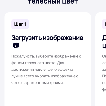
телесный цвет
Шаг 1
Загрузить изображение
Д
ц
Пожалуйста, выберите изображение с
О
фоном телесного цвета. Для
л
достижения наилучшего эффекта
з
лучше всего выбрать изображение с
П
четко выраженными краями.
в
ф