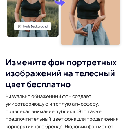
PDF-переводчик
Просмотреть все инструменты
Генератор фонового ИИ
Сжать PDF онлайн
Онлайн-сменщик фона
Объединить PDF-файл онлайн
Авторские права на изображение
Конвертировать PDF в Word онлайн
Измените фон портретных
Генератор лиц с искусственным интеллектом
Конвертировать PDF в Excel онлайн
изображений на телесный
Расширитель изображений ИИ
цвет бесплатно
Конвертировать PDF в PPT онлайн
Визуально обнаженный фон создает
Оптимизатор изображений на Shopify
JPG в PDF онлайн
умиротворяющую и теплую атмосферу,
привлекая внимание публики. Это также
Осветлитель изображения
PDF в JPG
предпочтительный цвет фона для продвижения
корпоративного бренда. Нюдовый фон может