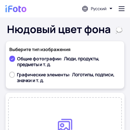
Русский
Нюдовый цвет фона
Войти
Фоторедактор с искусственным
Выберите тип изображения
интеллектом
Общие фотографии:
Люди, продукты,
предметы и т. д.
Графические элементы:
Логотипы, подписи,
Удаление фона
значки и т. д.
Фотоулучшитель
До
После
Создатель фото профиля
Создатель фотографий на паспорт