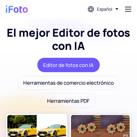
Español
El mejor Editor de fotos
Acceso
con IA
Editor de fotos con IA
Editor de fotos con IA
Eliminador de fondo
Herramientas de comercio electrónico
Mejorador de fotografías
Herramientas PDF
Creador de fotos de perfil
Creador de fotografías para pasaporte