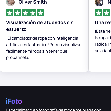
Oliver Smith
N
Visualización de atuendos sin
Una re
esfuerzo
¡Esta he
la ropa 
¡El cambiador de ropa con inteligencia
radical!
artificial es fantástico! Puedo visualizar
se adap
fácilmente mi ropa sin tener que
probármela.
Especializado en fotografía de moda mejorada con