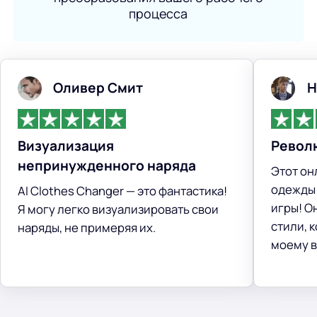
процесса
Оливер Смит
Н
Визуализация
Револ
непринужденного наряда
Этот он
одежды 
AI Clothes Changer — это фантастика!
игры! О
Я могу легко визуализировать свои
стили, 
наряды, не примеряя их.
моему в