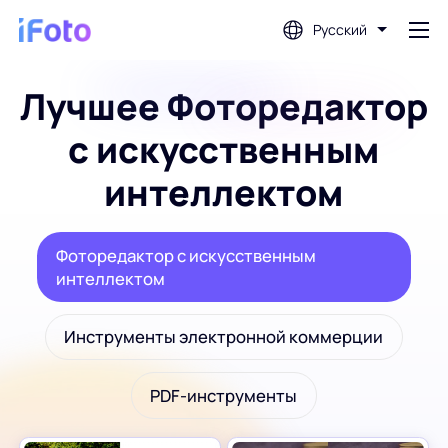
Русский
Лучшее Фоторедактор
Войти
с искусственным
Фоторедактор с искусственным
интеллектом
интеллектом
Фоторедактор с искусственным
Удаление фона
интеллектом
Фотоулучшитель
Инструменты электронной коммерции
Создатель фото профиля
PDF-инструменты
Создатель фотографий на паспорт