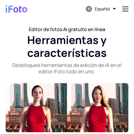
Español
Acceso
Editor de fotos AI gratuito en línea
Herramientas y
características
Editor de fotos con IA
Desbloquee herramientas de edición de IA en el
Eliminador de fondo
editor iFoto todo en uno.
Mejorador de fotografías
Creador de fotos de perfil
Creador de fotografías para pasaporte