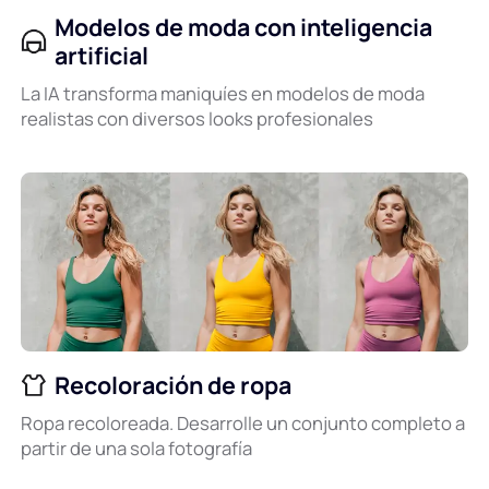
Peinado con IA
Modelos de moda con inteligencia
artificial
Imágenes de limpieza
La IA transforma maniquíes en modelos de moda
realistas con diversos looks profesionales
Restaurar foto antigua
Colorear fotografía
Compresor de imágenes gratuito
Herramientas de comercio electrónico
Recoloración de ropa
Modelos de moda con inteligencia artificial
Herramientas PDF
Ropa recoloreada. Desarrolle un conjunto completo a
partir de una sola fotografía
Recoloración de ropa
Traductor de PDF
Explorar todas las herramientas