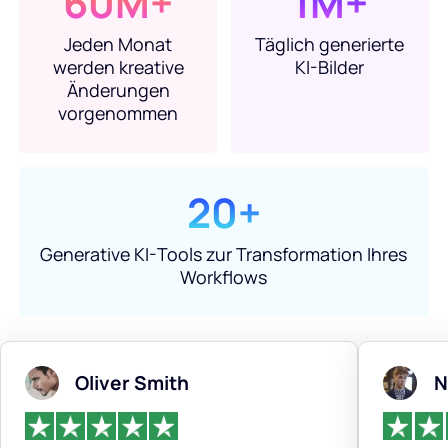
60M+
1M+
Jeden Monat
Täglich generierte
werden kreative
KI-Bilder
Änderungen
vorgenommen
20+
Generative KI-Tools zur Transformation Ihres
Workflows
Oliver Smith
N