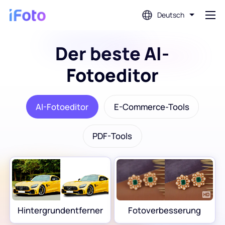
Deutsch
Der beste AI-
Anmeldung
Fotoeditor
AI-Fotoeditor
AI-Fotoeditor
E-Commerce-Tools
Hintergrundentferner
PDF-Tools
Fotoverbesserung
Profilbild-Ersteller
Passfoto-Ersteller
Hintergrundentferner
Fotoverbesserung