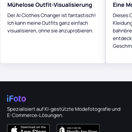
Mühelose Outfit-Visualisierung
Eine M
Der AI Clothes Changer ist fantastisch!
Dieses 
Ich kann meine Outfits ganz einfach
Kleidung
visualisieren, ohne sie anzuprobieren.
bahnbrec
entdeck
Geschma
Spezialisiert auf KI-gestützte Modefotografie und
E-Commerce-Lösungen.