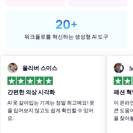
20+
워크플로를 혁신하는 생성형 AI 도구
올리버 스미스
간편한 의상 시각화
패션 혁
AI 옷 갈아입는 기계는 정말 최고예요! 옷
이 온라
을 입어보지 않고도 쉽게 확인할 수 있어
큰 도움이
요.
을 찾아볼