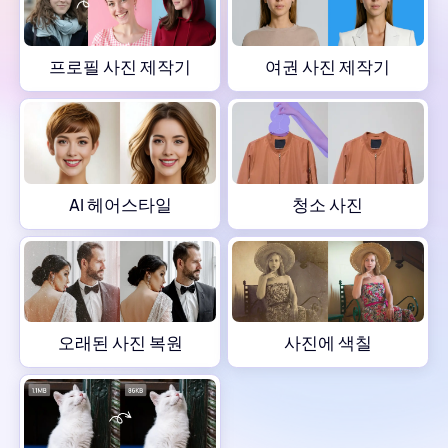
AI 헤어스타일
프로필 사진 제작기
여권 사진 제작기
청소 사진
오래된 사진 복원
사진에 색칠
AI 헤어스타일
청소 사진
무료 이미지 압축기
전자상거래 도구
오래된 사진 복원
사진에 색칠
AI 패션 모델
PDF 도구
의류 리컬러링
PDF 번역기
모든 도구 탐색