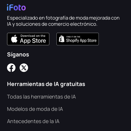
Peinado con IA
Especializado en fotografía de moda mejorada con
Imágenes de limpieza
IA y soluciones de comercio electrónico.
Restaurar foto antigua
Colorear fotografía
Síganos
Compresor de imágenes gratuito
Herramientas de IA gratuitas
Herramientas de comercio electrónico
Todas las herramientas de IA
Modelos de moda con inteligencia artificial
Herramientas PDF
Modelos de moda de IA
Antecedentes de la IA
Recoloración de ropa
Traductor de PDF
Explorar todas las herramientas