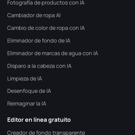
Fotografía de productos con IA
Generador de fondo de IA
Comprimir PDF en línea
Cambiador de ropa AI
Cambiador de fondo en línea
Fusionar archivos PDF en línea
Cambio de color de ropa con IA
Eliminador de fondo de IA
Imagen con copyright
Convertir PDF a Word en línea
Eliminador de marcas de agua con IA
Generador de caras con IA
Convertir PDF a Excel en línea
Disparo a la cabeza con IA
Extensor de imagen con IA
Limpieza de IA
Convertir PDF a PPT en línea
Desenfoque de IA
Optimizador de imágenes en Shopify
JPG a PDF en línea
Reimaginar la IA
Abrillantador de imágenes
PDF a JPG
Editor en línea gratuito
PALABRA a JPG
Creador de fondo transparente