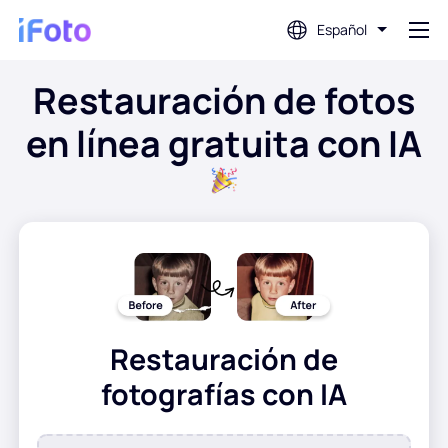
Español
Restauración de fotos
Acceso
en línea gratuita con IA
Editor de fotos con IA
Eliminador de fondo
Mejorador de fotografías
Creador de fotos de perfil
Restauración de
fotografías con IA
Creador de fotografías para pasaporte