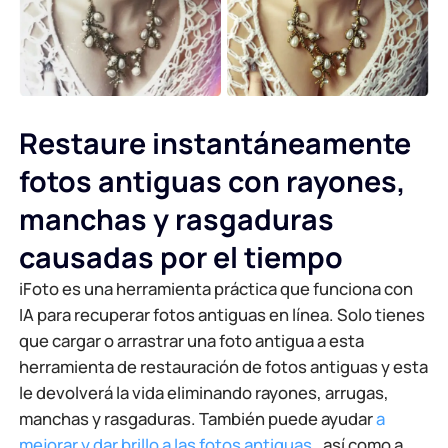
Generador de fondo de IA
Comprimir PDF en línea
Cambiador de fondo en línea
Fusionar archivos PDF en línea
Restaure instantáneamente
Imagen con copyright
Convertir PDF a Word en línea
fotos antiguas con rayones,
Generador de caras con IA
Convertir PDF a Excel en línea
manchas y rasgaduras
causadas por el tiempo
Extensor de imagen con IA
Convertir PDF a PPT en línea
iFoto es una herramienta práctica que funciona con
Optimizador de imágenes en Shopify
IA para recuperar fotos antiguas en línea. Solo tienes
JPG a PDF en línea
que cargar o arrastrar una foto antigua a esta
Abrillantador de imágenes
herramienta de restauración de fotos antiguas y esta
PDF a JPG
le devolverá la vida eliminando rayones, arrugas,
manchas y rasgaduras. También puede ayudar
a
PALABRA a JPG
mejorar y dar brillo a las fotos antiguas
, así como a