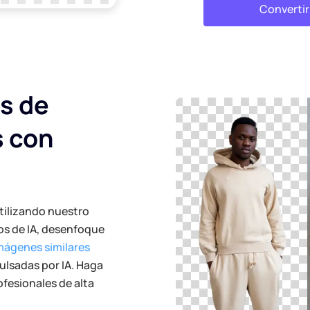
Converti
s de
s con
tilizando nuestro
os de IA, desenfoque
mágenes similares
lsadas por IA. Haga
fesionales de alta