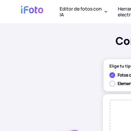
Editor de fotos con
Herra
IA
elect
Co
Elige tu t
Fotos
Elemen