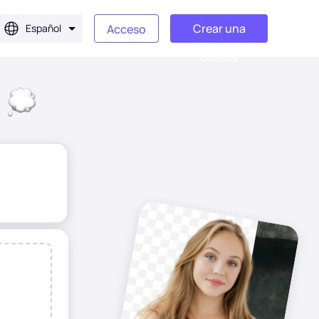
Crear una
Español
Acceso
cuenta
tes
Después