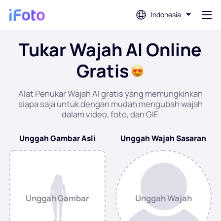
Indonesia
Tukar Wajah AI Online
Gabung
Gratis
Editor Foto AI
Alat Penukar Wajah AI gratis yang memungkinkan
siapa saja untuk dengan mudah mengubah wajah
Penghapus Latar Belakang
dalam video, foto, dan GIF.
Unggah Gambar Asli
Unggah Wajah Sasaran
Penambah Foto
Pembuat Gambar Profil
Unggah Gambar
Unggah Wajah
Pembuat Foto Paspor