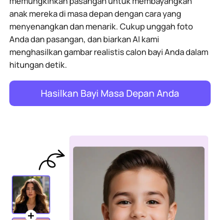
memungkinkan pasangan untuk membayangkan
anak mereka di masa depan dengan cara yang
menyenangkan dan menarik. Cukup unggah foto
Anda dan pasangan, dan biarkan AI kami
menghasilkan gambar realistis calon bayi Anda dalam
hitungan detik.
Hasilkan Bayi Masa Depan Anda