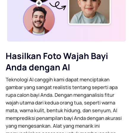
Generator Latar Belakang AI
Kompres PDF Online
Pengubah Latar Belakang Online
Gabungkan File PDF Secara Online
Hak Cipta Gambar
Konversi PDF ke Word Online
Hasilkan Foto Wajah Bayi
Generator Wajah AI
Konversi PDF ke Excel Online
Anda dengan AI
Pemanjang Gambar AI
Konversi PDF ke PPT Online
Teknologi AI canggih kami dapat menciptakan
gambar yang sangat realistis tentang seperti apa
Pengoptimal Gambar di Shopify
JPG ke PDF Online
rupa calon bayi Anda. Dengan menganalisis fitur
wajah utama dari kedua orang tua, seperti warna
Pencerah Gambar
mata, warna kulit, bentuk hidung, dan senyum, AI
PDF ke JPG
memprediksi penampilan bayi Anda dengan akurasi
yang mengesankan. Alat yang menarik ini
WORD ke JPG