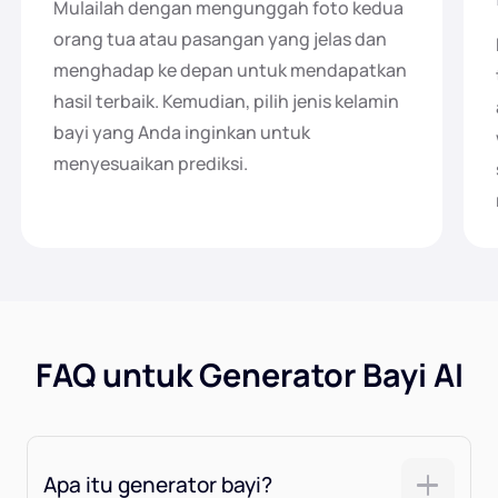
Mulailah dengan mengunggah foto kedua
orang tua atau pasangan yang jelas dan
menghadap ke depan untuk mendapatkan
hasil terbaik. Kemudian, pilih jenis kelamin
bayi yang Anda inginkan untuk
menyesuaikan prediksi.
FAQ untuk Generator Bayi AI
Apa itu generator bayi?