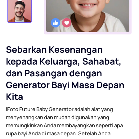
Sebarkan Kesenangan
kepada Keluarga, Sahabat,
dan Pasangan dengan
Generator Bayi Masa Depan
Kita
iFoto Future Baby Generator adalah alat yang
menyenangkan dan mudah digunakan yang
memungkinkan Anda membayangkan seperti apa
rupa bayi Anda di masa depan. Setelah Anda