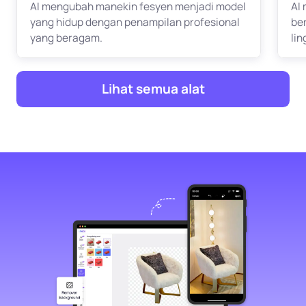
AI mengubah manekin fesyen menjadi model
AI
yang hidup dengan penampilan profesional
be
yang beragam.
li
Lihat semua alat