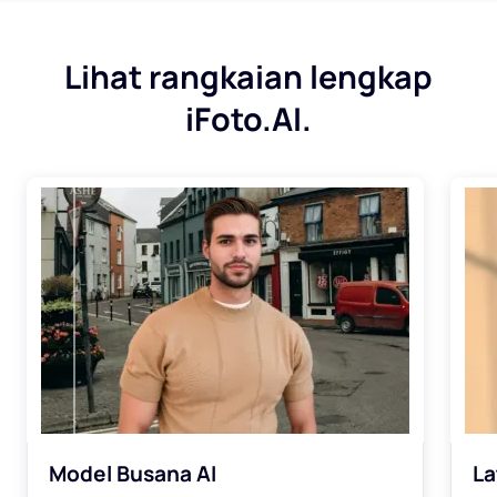
Lihat rangkaian lengkap
iFoto.AI.
Model Busana AI
La