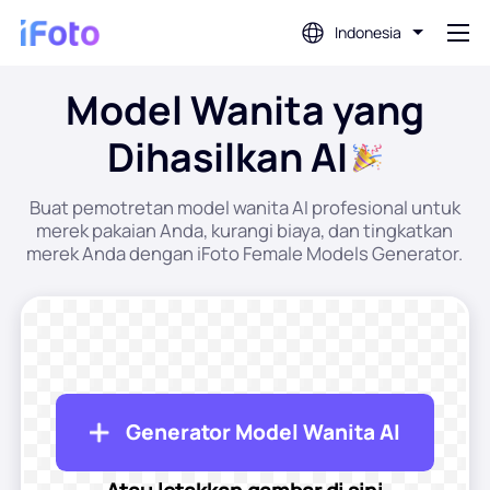
Indonesia
Model Wanita yang
Gabung
Dihasilkan AI
Editor Foto AI
Buat pemotretan model wanita AI profesional untuk
merek pakaian Anda, kurangi biaya, dan tingkatkan
Penghapus Latar Belakang
merek Anda dengan iFoto Female Models Generator.
Penambah Foto
Pembuat Gambar Profil
Generator Model Wanita AI
Pembuat Foto Paspor