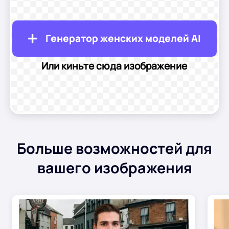
Прическа ИИ
Генератор женских моделей AI
Фотографии уборки
Или киньте сюда изображение
Восстановить старое фото
Раскрасить фото
Бесплатный компрессор изображений
Больше возможностей для
вашего изображения
Инструменты электронной коммерции
Модели с искусственным интеллектом
PDF-инструменты
Перекраска одежды