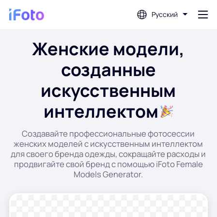
Русский
Женские модели,
Войти
созданные
Фоторедактор с искусственным
искусственным
интеллектом
интеллектом
Удаление фона
Создавайте профессиональные фотосессии
женских моделей с искусственным интеллектом
Фотоулучшитель
для своего бренда одежды, сокращайте расходы и
продвигайте свой бренд с помощью iFoto Female
Models Generator.
Создатель фото профиля
Создатель фотографий на паспорт