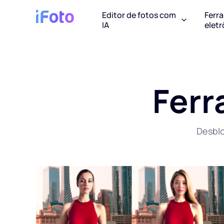
Editor de fotos com
Ferr
IA
eletr
Ferr
Desblo