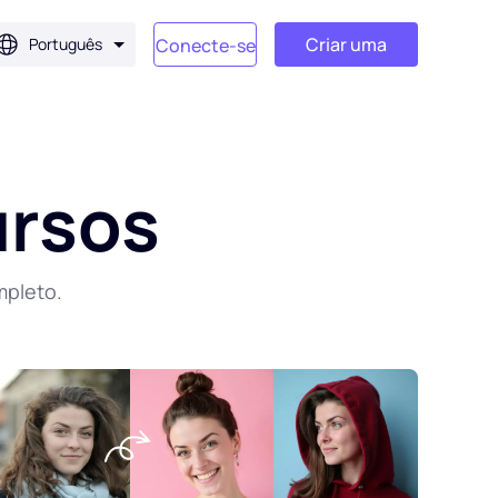
Criar uma
Português
Conecte-se
conta
ursos
mpleto.