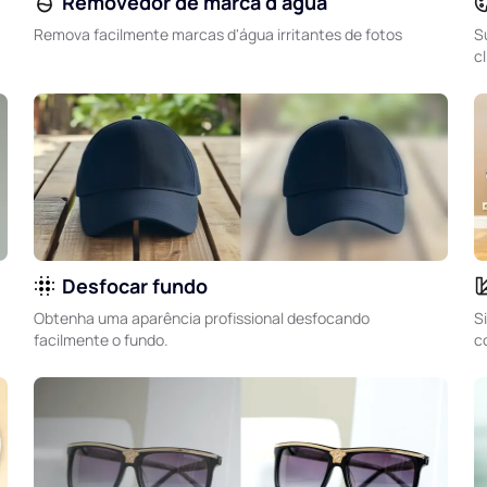
Removedor de marca d'água
Remova facilmente marcas d'água irritantes de fotos
S
c
Desfocar fundo
Obtenha uma aparência profissional desfocando
S
facilmente o fundo.
c