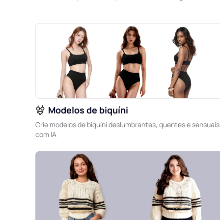
Modelos de biquíni
Crie modelos de biquíni deslumbrantes, quentes e sensuais
com IA