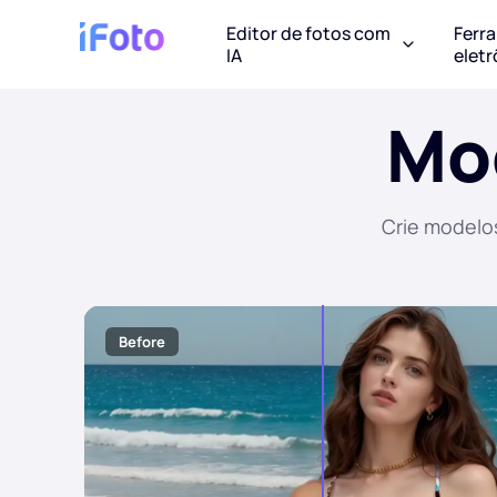
Editor de fotos com
Ferr
IA
eletr
Mod
Crie modelos
Before