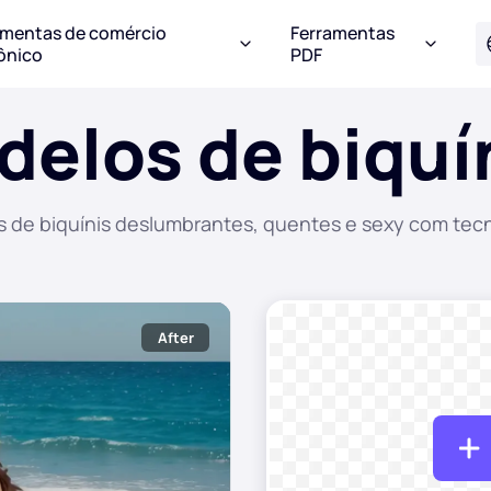
amentas de comércio
Ferramentas
ônico
PDF
elos de biquí
 de biquínis deslumbrantes, quentes e sexy com tecn
After