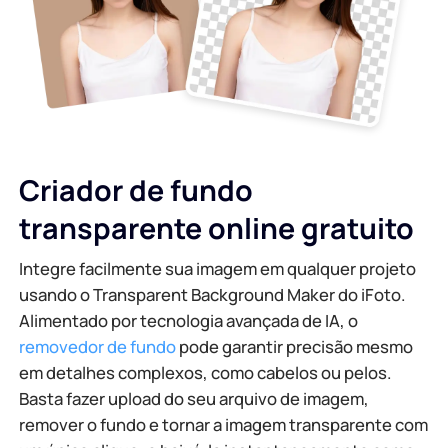
Gerador de fundo de IA
Comprimir PDF Online
Trocador de fundo online
Mesclar arquivo PDF online
Direitos autorais da imagem
Converter PDF para Word Online
Criador de fundo
Gerador de rosto de IA
Converter PDF para Excel Online
transparente online gratuito
Extensor de imagem de IA
Converter PDF para PPT online
Integre facilmente sua imagem em qualquer projeto
usando o Transparent Background Maker do iFoto.
Otimizador de imagem no Shopify
JPG para PDF on-line
Alimentado por tecnologia avançada de IA, o
removedor de fundo
pode garantir precisão mesmo
Clareador de Imagem
PDF para JPG
em detalhes complexos, como cabelos ou pelos.
Basta fazer upload do seu arquivo de imagem,
remover o fundo e tornar a imagem transparente com
WORD para JPG