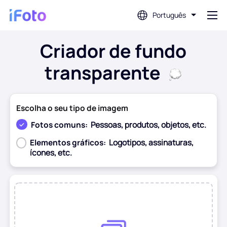
Português
Criador de fundo
Conecte-se
transparente
Editor de fotos com IA
Escolha o seu tipo de imagem
Removedor de fundo
Fotos comuns:
Pessoas, produtos, objetos, etc.
Elementos gráficos:
Logotipos, assinaturas,
Melhorador de fotos
ícones, etc.
Criador de fotos de perfil
Antes
Depois
Criador de fotos para passaporte