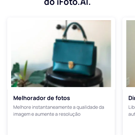
do iFoto.AI.
Melhorador de fotos
Di
Melhore instantaneamente a qualidade da
Li
imagem e aumente a resolução
au