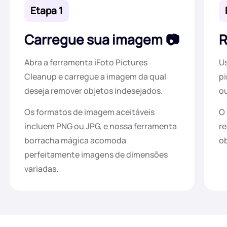
Etapa 1
Carregue sua imagem
R
Abra a ferramenta iFoto Pictures
Us
Cleanup e carregue a imagem da qual
pi
deseja remover objetos indesejados.
ou
Os formatos de imagem aceitáveis
O 
incluem PNG ou JPG, e nossa ferramenta
r
borracha mágica acomoda
ob
perfeitamente imagens de dimensões
variadas.