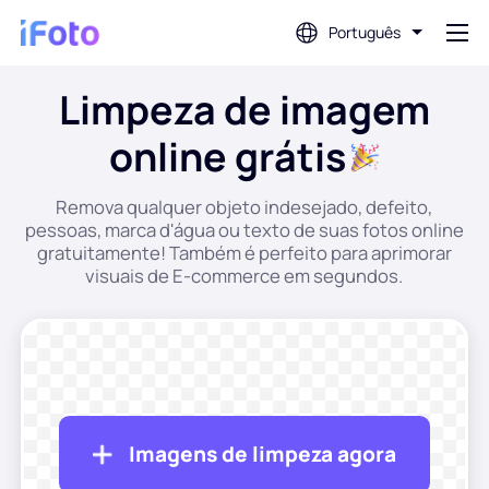
Português
Limpeza de imagem
Conecte-se
online grátis
Editor de fotos com IA
Remova qualquer objeto indesejado, defeito,
pessoas, marca d'água ou texto de suas fotos online
Removedor de fundo
gratuitamente! Também é perfeito para aprimorar
visuais de E-commerce em segundos.
Melhorador de fotos
Criador de fotos de perfil
Criador de fotos para passaporte
Imagens de limpeza agora