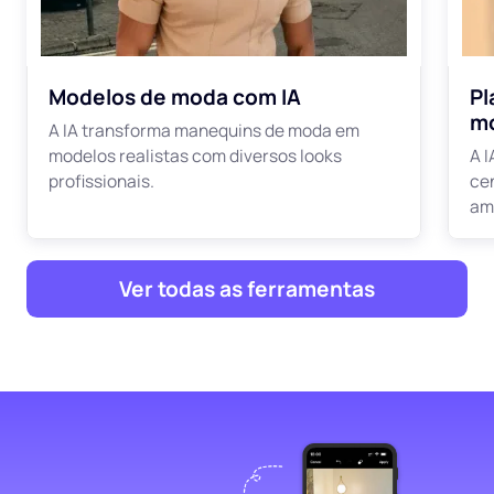
Modelos de moda com IA
Pl
m
A IA transforma manequins de moda em
modelos realistas com diversos looks
A 
profissionais.
ce
am
Ver todas as ferramentas